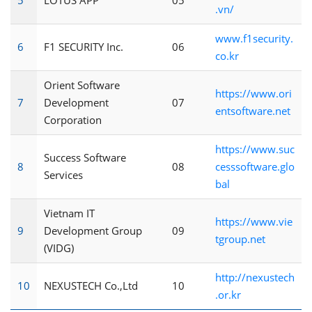
5
LOTUS APP
05
.vn/
www.f1security.
6
F1 SECURITY Inc.
06
co.kr
Orient Software
https://www.ori
7
Development
07
entsoftware.net
Corporation
https://www.suc
Success Software
8
08
cesssoftware.glo
Services
bal
Vietnam IT
https://www.vie
9
Development Group
09
tgroup.net
(VIDG)
http://nexustech
10
NEXUSTECH Co.,Ltd
10
.or.kr