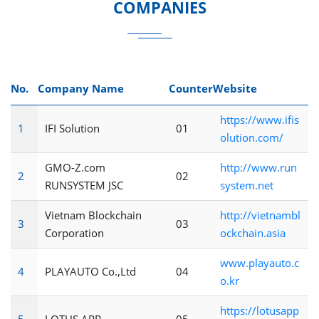
COMPANIES
No.
Company Name
Counter
Website
https://www.ifis
1
IFI Solution
01
olution.com/
GMO-Z.com
http://www.run
2
02
RUNSYSTEM JSC
system.net
Vietnam Blockchain
http://vietnambl
3
03
Corporation
ockchain.asia
www.playauto.c
4
PLAYAUTO Co.,Ltd
04
o.kr
https://lotusapp