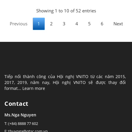
Showing 1 to 10 of 52 entries
Previous
1
2
3
4
5
6
Next
Tiếp nối thành công của Hội nghị VNITO từ các năm 2015,
2017, 2019, năm nay, Hội nghị VNITO sẽ được thay đổi
format...
Learn more
Contact
Ms.Nga Nguyen
T: (+84) 8888 77 602
E: thuynga@qtsc.com.vn