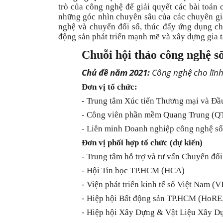
trò của công nghệ để giải quyết các bài toán
những góc nhìn chuyên sâu của các chuyên gia
nghệ và chuyển đổi số, thúc đẩy ứng dụng ch
động sản phát triển mạnh mẽ và xây dựng gia t
Chuỗi hội thảo công nghệ s
Chủ đề năm 2021:
Công nghệ cho lĩnh
Đơn vị tổ chức:
- Trung tâm Xúc tiến Thương mại và Đ
- Công viên phần mềm Quang Trung (Q
- Liên minh Doanh nghiệp công nghệ s
Đơn vị phối hợp tổ chức (dự kiến)
- Trung tâm hỗ trợ và tư vấn Chuyển đ
- Hội Tin học TP.HCM (HCA)
- Viện phát triển kinh tế số Việt Nam (
- Hiệp hội Bất động sản TP.HCM (HoR
- Hiệp hội Xây Dựng & Vật Liệu Xây 