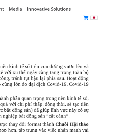
nt
Media
Innovative Solutions
nền kinh tế số trên con đường vươn lên và
kể với xu thế ngày càng tăng trong toàn bộ
ng, tránh tụt hậu lại phía sau. Hoạt động
vô cùng lớn do đại dịch Covid-19. Covid-19
ành phần quan trọng trong nền kinh tế số,
ả với chi phí thấp, đồng thời, sẽ tạo tiền
ực bất động sản) đã giúp lĩnh vực này có sự
h nghiệp bất động sản “cất cánh“.
ược thay đổi format thành
Chuỗi Hội thảo
ợp hơn, tập trung vào việc nhấn mạnh vai