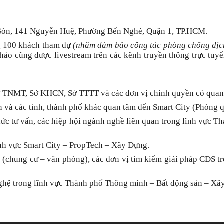
i Gòn, 141 Nguyễn Huệ, Phường Bến Nghé, Quận 1, TP.HCM.
ng 100 khách tham dự
(nhằm đảm bảo công tác phòng chống dịc
thảo cũng được livestream trên các kênh truyền thông trực tuy
ở TNMT, Sở KHCN, Sở TTTT và các đơn vị chính quyền có quan
 và các tỉnh, thành phố khác quan tâm đến Smart City (Phòng q
chức tư vấn, các hiệp hội ngành nghề liên quan trong lĩnh vực
nh vực Smart City – PropTech –
Xây Dựng
.
à (chung cư – văn phòng), các đơn vị tìm kiếm giải pháp CĐS 
nghệ trong lĩnh vực Thành phố Thông minh – Bất động sản – Xâ