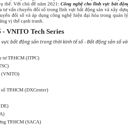
 cụ thể. Với chủ đề năm 2021:
Công nghệ cho lĩnh vực bất động
 tư vấn chuyển đổi số trong lĩnh vực bất động sản và xây dựng
uyển đổi số và áp dụng công nghệ hiện đại hóa trong quản lý
ăng vị thế cạnh tranh.
ố - VNITO Tech Series
 vực bất động sản trong thời kinh tế số - Bất động sản số 
ầu tư TP.HCM (ITPC)
TSC)
ố (VNITO)
ổi số TP.HCM (DXCenter)
VIDE)
EA)
Dựng TP.HCM (SACA)