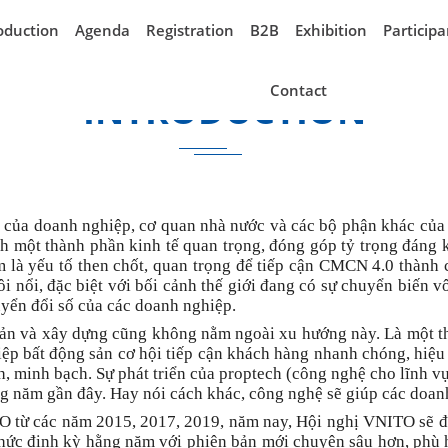
oduction
Agenda
Registration
B2B
Exhibition
Participa
Contact
INTRODUCTION
 của doanh nghiệp, cơ quan nhà nước và các bộ phận khác của 
ành một thành phần kinh tế quan trọng, đóng góp tỷ trọng đáng 
là yếu tố then chốt, quan trọng để tiếp cận CMCN 4.0 thành cô
ôi nổi, đặc biệt với bối cảnh thế giới đang có sự chuyển biến 
uyển đổi số của các doanh nghiệp.
sản và xây dựng cũng không nằm ngoài xu hướng này. Là một th
p bất động sản cơ hội tiếp cận khách hàng nhanh chóng, hiệu qu
nh, minh bạch. Sự phát triển của proptech (công nghệ cho lĩnh v
g năm gần đây. Hay nói cách khác, công nghệ sẽ giúp các doan
O từ các năm 2015, 2017, 2019, năm nay, Hội nghị VNITO sẽ đ
hức định kỳ hằng năm với phiên bản mới chuyên sâu hơn, phù h