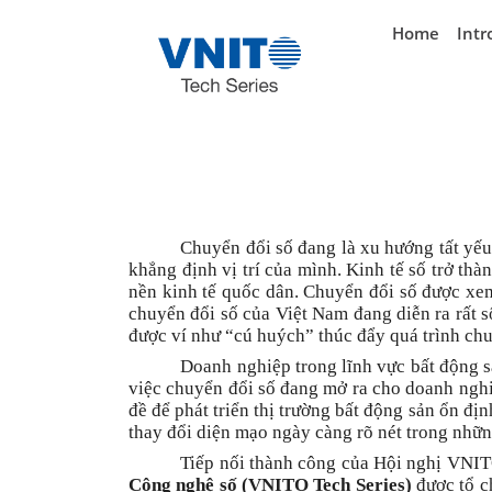
}
Home
Intr
Chuyển đổi số đang là xu hướng tất yếu
khẳng định vị trí của mình. Kinh tế số trở th
nền kinh tế quốc dân. Chuyển đổi số được xem 
chuyển đổi số của Việt Nam đang diễn ra rất s
được ví như “cú huých” thúc đẩy quá trình ch
Doanh nghiệp trong lĩnh vực bất động 
việc chuyển đổi số đang mở ra cho doanh nghiệ
đề để phát triển thị trường bất động sản ổn đị
thay đổi diện mạo ngày càng rõ nét trong nhữn
Tiếp nối thành công của Hội nghị VNIT
Công nghệ số (VNITO Tech Series)
được tổ c