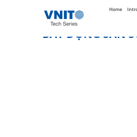
}
Home
Intr
BẤT ĐỘNG SẢN SỐ