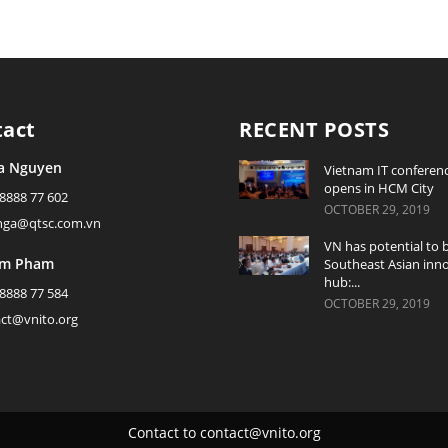
tact
RECENT POSTS
a Nguyen
Vietnam IT conferen
opens in HCM City
 8888 77 602
OCTOBER 29, 2019
ynga@qtsc.com.vn
VN has potential to
am Pham
Southeast Asian inn
hub:...
 8888 77 584
OCTOBER 29, 2019
act@vnito.org
Contact to
contact@vnito.org