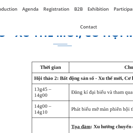
oduction
Agenda
Registration
B2B
Exhibition
Participa
Contact
 - XU THẾ MỚI, CƠ HỘI 
Thời gian
Chư
Hội thảo 2: Bất động sản số - Xu thế mới, Cơ
13g45 –
Đăng kí đại biểu và tham qua
14g00
14g00 –
Phát biểu mở màn phiên hội t
14g10
Tọa đàm
: Xu hướng chuyển đ