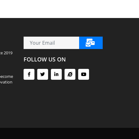
ce 2019
FOLLOW US ON
 become
ovation