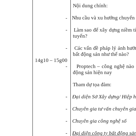
Nội dung chính:
Nhu cầu và xu hướng chuyển đ
-
-
Làm sao để xây dựng niềm tin
tuyến?
-
Các vấn đề pháp lý ảnh hưởn
bất động sản như thế nào?
14g10 – 15g00
-
Proptech – công nghệ nào 
động sản hiện nay
Tham dự tọa đàm:
-
Đại diện Sở Xây dựng/ Hiệp h
-
Chuyên gia tư vấn chuyên gia
-
Chuyên gia công nghệ số
-
Đại diện công ty bất động sả