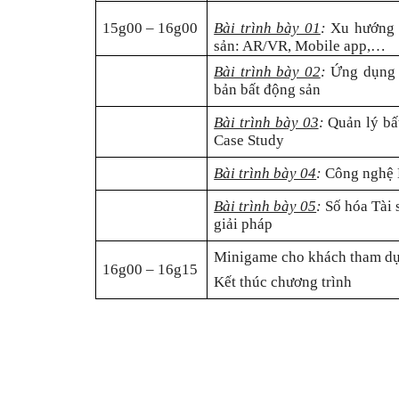
15g00 – 16g00
Bài trình bày 01
:
Xu hướng c
sản: AR/VR, Mobile app,…
Bài trình bày 02
:
Ứng dụng c
bản bất động sản
Bài trình bày 03
:
Quản lý bấ
Case Study
Bài trình bày 04
:
Công
nghệ
Bài trình bày 05
:
Số
hóa Tài 
g
iải pháp
Minigame cho khách tham d
16g00 – 16g15
Kết thúc chương trình