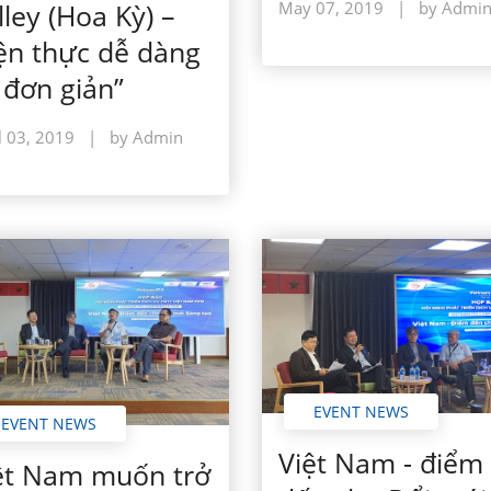
May 07, 2019
|
by Admi
lley (Hoa Kỳ) –
ện thực dễ dàng
 đơn giản”
l 03, 2019
|
by Admin
EVENT NEWS
EVENT NEWS
Việt Nam - điểm
ệt Nam muốn trở