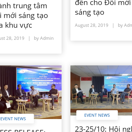
đến cho Đổi mới
ành trung tâm
sáng tạo
i mới sáng tạo
a khu vực
August 28, 2019
|
by Ad
st 28, 2019
|
by Admin
EVENT NEWS
EVENT NEWS
23-25/10: Hội ng