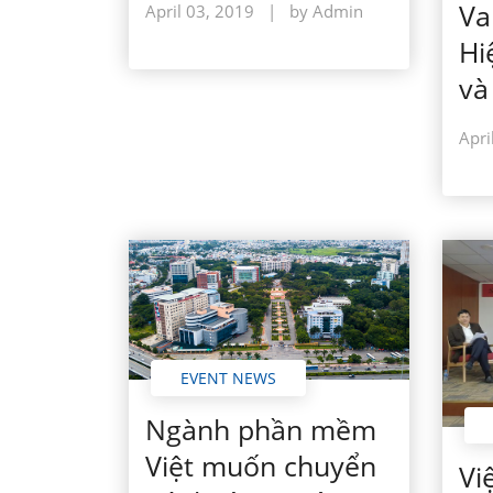
Va
April 03, 2019
|
by Admin
Hi
và
Apri
EVENT NEWS
Ngành phần mềm
Việt muốn chuyển
Vi