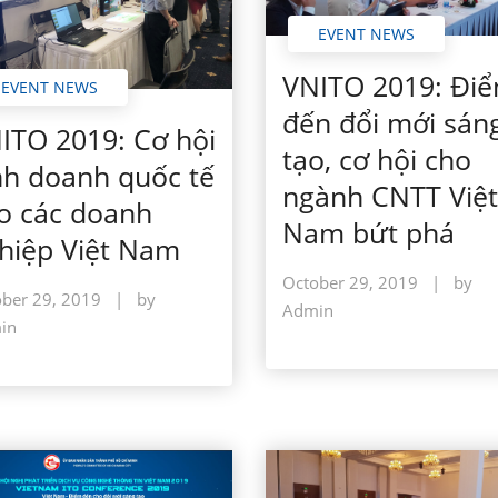
EVENT NEWS
VNITO 2019: Đi
EVENT NEWS
đến đổi mới sán
ITO 2019: Cơ hội
tạo, cơ hội cho
nh doanh quốc tế
ngành CNTT Việt
o các doanh
Nam bứt phá
hiệp Việt Nam
October 29, 2019
|
by
ber 29, 2019
|
by
Admin
in