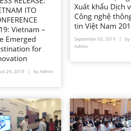
ESS RELEASE:
Xuất khẩu Dịch 
ETNAM ITO
Công nghệ thôn
ONFERENCE
tin Việt Nam 20
19: Vietnam –
e Emerged
September 03, 2019
|
by
Admin
stination for
novation
st 29, 2019
|
by Admin