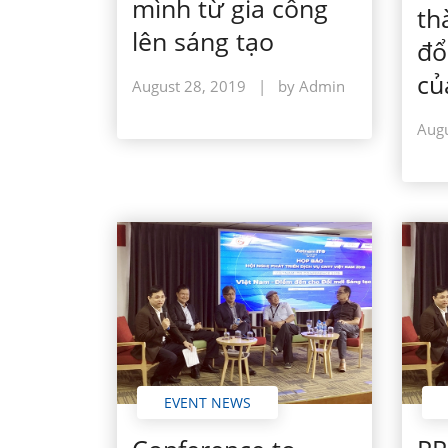
mình từ gia công
th
lên sáng tạo
đổ
củ
August 28, 2019
|
by Admin
Augu
EVENT NEWS