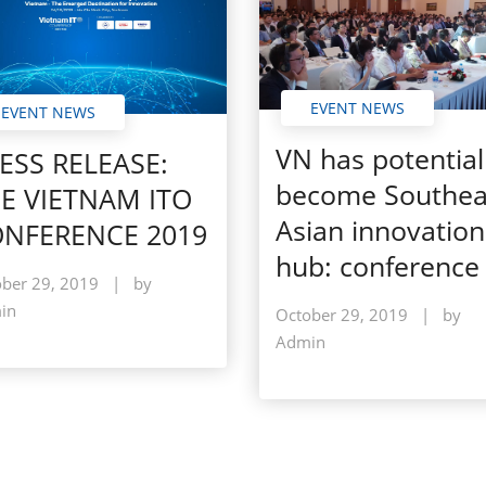
EVENT NEWS
EVENT NEWS
VN has potential
ESS RELEASE:
become Southea
E VIETNAM ITO
Asian innovation
NFERENCE 2019
hub: conference
ber 29, 2019
|
by
in
October 29, 2019
|
by
Admin