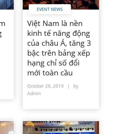
EVENT NEWS
Việt Nam là nền
ểm
kinh tế năng động
g
của châu Á, tăng 3
bậc trên bảng xếp
hạng chỉ số đổi
mới toàn cầu
October 29, 2019
|
by
Admin