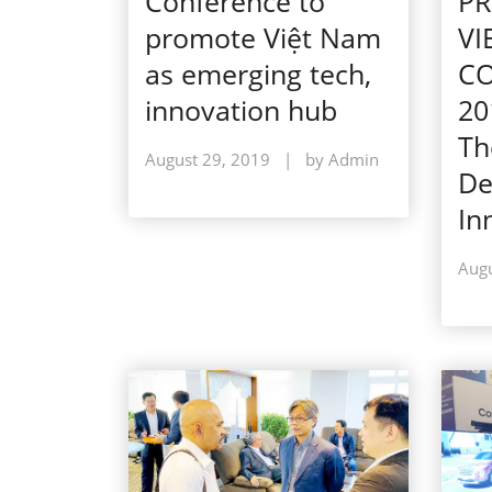
Conference to
PR
promote Việt Nam
VI
as emerging tech,
C
innovation hub
20
Th
August 29, 2019
|
by Admin
De
In
Augu