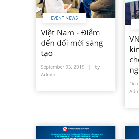
EVENT NEWS
Việt Nam - Điểm
VN
đến đổi mới sáng
ki
tạo
ch
September 03, 2019
|
by
ng
Admin
Octo
Adm