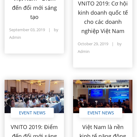
VNITO 2019: Cơ hội
đến đổi mới sáng
kinh doanh quốc tế
tạo
cho các doanh
September 03, 2019
|
by
nghiệp Việt Nam
Admin
October 29, 2019
|
by
Admin
EVENT NEWS
EVENT NEWS
Việt Nam là nền
VNITO 2019: Điểm
kinh tế năng động
đến đổi mới sáng