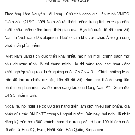
thông tin Việt Nam 2019
Theo ông Lâm Nguyễn Hải Long - Chủ tịch danh dự Liên minh VNITO,
Giám đốc QTSC - Việt Nam đã rất thành công trong lĩnh vực gia công
xuất khẩu phần mềm trong thời gian qua. Bạn bè quốc tế đã xem Việt
Nam là “Software Development Hub” ở tầm khu vực châu Á về gia công
phát triển phần mềm.
“Việt Nam đang tích cực triển khai nhiều mô hình mới, chính sách mới
như chương trình đô thị thông minh, đô thị sáng tạo, các hoạt động
khởi nghiệp sáng tạo, hưởng ứng cuộc CMCN 4.0… Chính những lý do
trên đã tạo ra nhiều cơ hội, tiền đề để Việt Nam trở thành trung tâm
phát triển phần mềm và đổi mới sáng tạo của Đông Nam Á” - Giám đốc
QTSC nhấn mạnh.
Ngoài ra, hội nghị sẽ có 60 gian hàng triển lãm giới thiệu sản phẩm, giải
pháp của các DN CNTT trong và ngoài nước. Đến nay, hội nghị đã nhận
đăng ký của hơn 300 khách tham dự, trong đó có hơn 100 khách quốc
tế đến từ Hoa Kỳ, Đức, Nhật Bản, Hàn Quốc, Singapore...