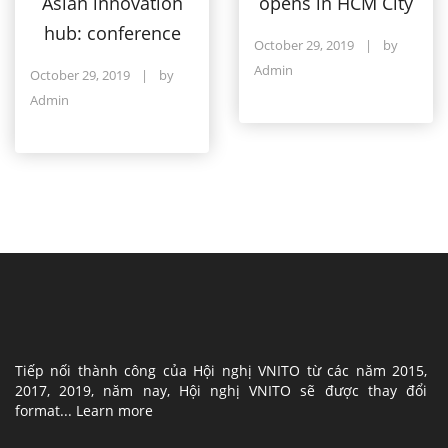
opens in HCM City
Asian innovation
hub: conference
October 29, 2019
|
by
Admin
October 29, 2019
|
by
Admin
Tiếp nối thành công của Hội nghị VNITO từ các năm 2015,
2017, 2019, năm nay, Hội nghị VNITO sẽ được thay đổi
format...
Learn more