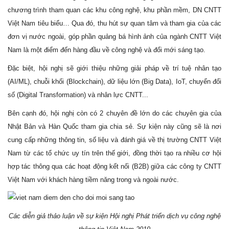
chương trình tham quan các khu công nghệ, khu phần mềm, DN CNTT
Việt Nam tiêu biểu… Qua đó, thu hút sự quan tâm và tham gia của các
đơn vị nước ngoài, góp phần quảng bá hình ảnh của ngành CNTT Việt
Nam là một điểm đến hàng đầu về công nghệ và đổi mới sáng tạo.
Đặc biệt, hội nghị sẽ giới thiệu những giải pháp về trí tuệ nhân tạo
(AI/ML), chuỗi khối (Blockchain), dữ liệu lớn (Big Data), IoT, chuyển đổi
số (Digital Transformation) và nhân lực CNTT...
Bên cạnh đó, hội nghị còn có 2 chuyên đề lớn do các chuyên gia của
Nhật Bản và Hàn Quốc tham gia chia sẻ. Sự kiện này cũng sẽ là nơi
cung cấp những thông tin, số liệu và đánh giá về thị trường CNTT Việt
Nam từ các tổ chức uy tín trên thế giới, đồng thời tạo ra nhiều cơ hội
hợp tác thông qua các hoạt động kết nối (B2B) giữa các công ty CNTT
Việt Nam với khách hàng tiềm năng trong và ngoài nước.
Các diễn giả thảo luận về sự kiện Hội nghị Phát triển dịch vụ công nghệ