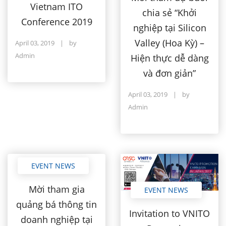
Vietnam ITO
chia sẻ “Khởi
Conference 2019
nghiệp tại Silicon
Valley (Hoa Kỳ) –
April 03, 2019
|
by
Admin
Hiện thực dễ dàng
và đơn giản”
April 03, 2019
|
by
Admin
EVENT NEWS
Mời tham gia
EVENT NEWS
quảng bá thông tin
Invitation to VNITO
doanh nghiệp tại