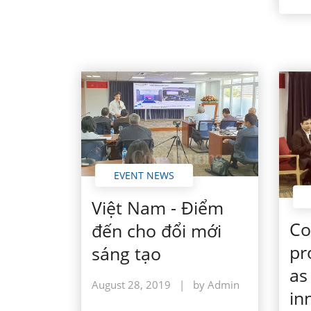
EVENT NEWS
Việt Nam - Điểm
Co
đến cho đổi mới
pr
sáng tạo
as
August 28, 2019
|
by Admin
in