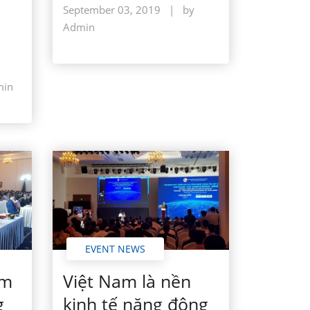
September 03, 2019
|
by
Admin
min
EVENT NEWS
Việt Nam là nền
ểm
kinh tế năng động
g