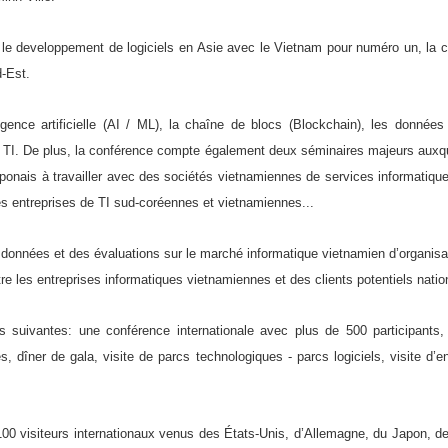
 le developpement de logiciels en Asie avec le Vietnam pour numéro un, la co
d-Est.
gence artificielle (AI / ML), la chaîne de blocs (Blockchain), les données 
 TI. De plus, la conférence compte également deux séminaires majeurs auxque
 japonais à travailler avec des sociétés vietnamiennes de services informati
es entreprises de TI sud-coréennes et vietnamiennes...
données et des évaluations sur le marché informatique vietnamien d’organis
e les entreprises informatiques vietnamiennes et des clients potentiels natio
suivantes: une conférence internationale avec plus de 500 participants, s
es, dîner de gala, visite de parcs technologiques - parcs logiciels, visite d’
100 visiteurs internationaux venus des États-Unis, d’Allemagne, du Japon, d