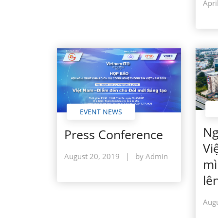
Apri
EVENT NEWS
Ng
Press Conference
Vi
August 20, 2019
|
by Admin
mì
lê
Augu