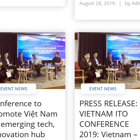
August 28, 2019
|
by Ad
EVENT NEWS
EVENT NEWS
nference to
PRESS RELEASE:
omote Việt Nam
VIETNAM ITO
 emerging tech,
CONFERENCE
novation hub
2019: Vietnam –