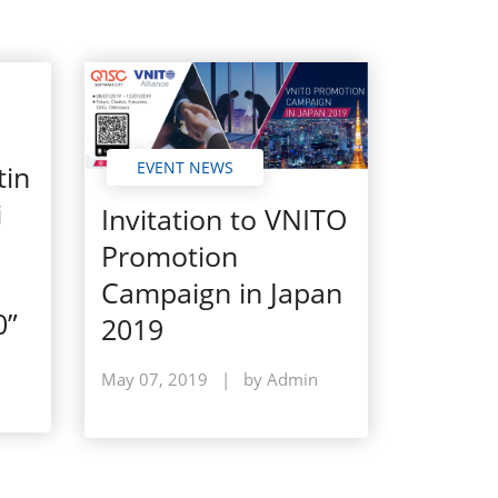
EVENT NEWS
tin
i
Invitation to VNITO
Promotion
Campaign in Japan
0”
2019
n
May 07, 2019
|
by Admin