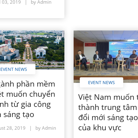
l 03, 2019
|
by Admin
EVENT NEWS
ành phần mềm
EVENT NEWS
ệt muốn chuyển
Việt Nam muốn 
nh từ gia công
thành trung tâm
n sáng tạo
đổi mới sáng tạo
của khu vực
st 28, 2019
|
by Admin