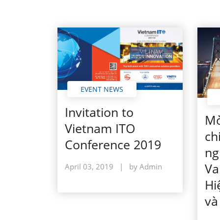
EVENT NEWS
Invitation to
Mờ
Vietnam ITO
ch
Conference 2019
ng
Va
April 03, 2019
|
by Admin
Hi
và