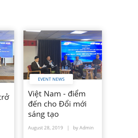
EVENT NEWS
Việt Nam - điểm
trở
đến cho Đổi mới
sáng tạo
August 28, 2019
|
by Admin