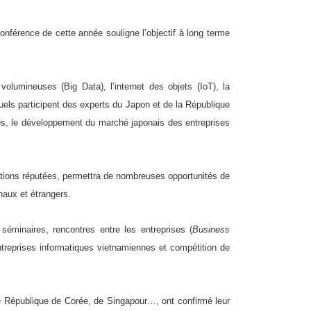
nférence de cette année souligne l’objectif à long terme
volumineuses (Big Data), l’internet des objets (IoT), la
ls participent des experts du Japon et de la République
ques, le développement du marché japonais des entreprises
ations réputées, permettra de nombreuses opportunités de
naux et étrangers.
éminaires, rencontres entre les entreprises (
Business
entreprises informatiques vietnamiennes et compétition de
e République de Corée, de Singapour…, ont confirmé leur