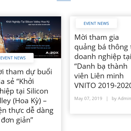
EVENT NEWS
Mời tham gia
quảng bá thông 
doanh nghiệp tạ
EVENT NEWS
“Danh bạ thành
i tham dự buổi
viên Liên minh
ia sẻ “Khởi
VNITO 2019-202
hiệp tại Silicon
May 07, 2019
|
by Admi
lley (Hoa Kỳ) –
ện thực dễ dàng
 đơn giản”