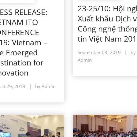
23-25/10: Hội ng
ESS RELEASE:
Xuất khẩu Dịch 
ETNAM ITO
Công nghệ thôn
ONFERENCE
tin Việt Nam 20
19: Vietnam –
e Emerged
September 03, 2019
|
by
Admin
stination for
novation
st 29, 2019
|
by Admin