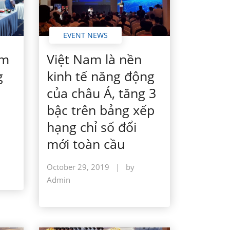
EVENT NEWS
Việt Nam là nền
ểm
kinh tế năng động
g
của châu Á, tăng 3
bậc trên bảng xếp
hạng chỉ số đổi
mới toàn cầu
October 29, 2019
|
by
Admin