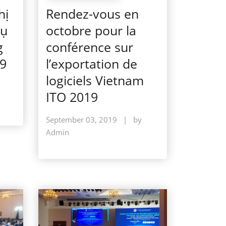
hị
Rendez-vous en
vụ
octobre pour la
g
conférence sur
19
l’exportation de
logiciels Vietnam
ITO 2019
September 03, 2019
|
by
Admin