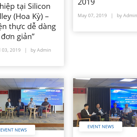
2019
hiệp tại Silicon
lley (Hoa Kỳ) –
May 07, 2019
|
by Admi
ện thực dễ dàng
 đơn giản”
l 03, 2019
|
by Admin
EVENT NEWS
EVENT NEWS