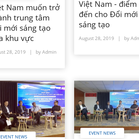
Việt Nam - điểm
ệt Nam muốn trở
đến cho Đổi mới
ành trung tâm
sáng tạo
i mới sáng tạo
a khu vực
August 28, 2019
|
by Ad
st 28, 2019
|
by Admin
EVENT NEWS
EVENT NEWS