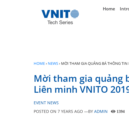
}
Home
Intr
HOME
›
NEWS
›
MỜI THAM GIA QUẢNG BÁ THÔNG TIN D
Mời tham gia quảng b
Liên minh VNITO 201
EVENT NEWS
POSTED ON
7 YEARS AGO
—BY
ADMIN
1394