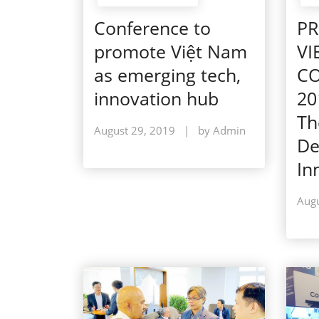
Conference to
PR
promote Việt Nam
VI
as emerging tech,
C
innovation hub
20
Th
August 29, 2019
|
by Admin
De
In
Augu