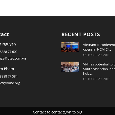
tact
RECENT POSTS
a Nguyen
Vietnam IT conferen
opens in HCM City
 8888 77 602
OCTOBER 29, 2019
ynga@qtsc.com.vn
VN has potential to
am Pham
Southeast Asian inn
hub:...
 8888 77 584
OCTOBER 29, 2019
act@vnito.org
Contact to
contact@vnito.org