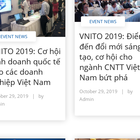
EVENT NEWS
VNITO 2019: Đi
EVENT NEWS
đến đổi mới sán
ITO 2019: Cơ hội
tạo, cơ hội cho
nh doanh quốc tế
ngành CNTT Việt
o các doanh
Nam bứt phá
hiệp Việt Nam
October 29, 2019
|
by
ber 29, 2019
|
by
Admin
in