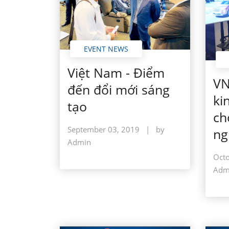
EVENT NEWS
Việt Nam - Điểm
VN
đến đổi mới sáng
ki
tạo
ch
September 03, 2019
|
by
ng
Admin
Octo
Adm