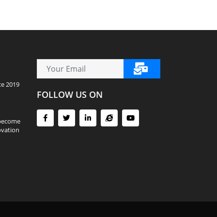
ce 2019
FOLLOW US ON
 become
ovation