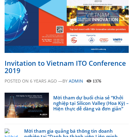
Invitation to Vietnam ITO Conference
2019
POSTED ON
6 YEARS AGO
—BY
ADMIN
1376
Mời tham dự buổi chia sẻ “Khởi
nghiệp tại Silicon Valley (Hoa Kỳ) –
Hiện thực dễ dàng và đơn giản”
Mời tham gia quảng bá thông tin doanh
nghiệp tại “Danh bạ thành viên Liên minh