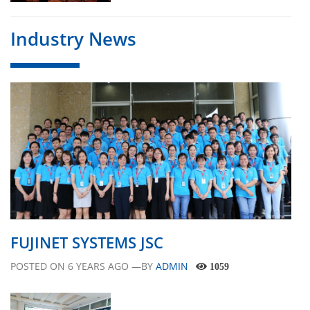
Industry News
FUJINET SYSTEMS JSC
POSTED ON
6 YEARS AGO
—BY
ADMIN
1059