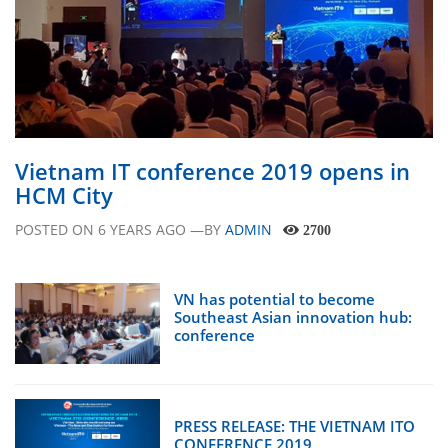
Vietnam IT conference 2019 opens in
HCM City
POSTED ON
6 YEARS AGO
—BY
ADMIN
2700
VN has potential to become
Southeast Asian innovation hub:
conference
PRESS RELEASE: THE VIETNAM ITO
CONFERENCE 2019