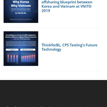
offshoring blueprint between
Korea and Vietnam at VNITO
2019
ThinkforBL, CPS Testing's Future
Technology